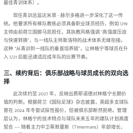
最佳青训体系）。
现任青训总监达米恩 - 赫尔多格进一步深化了这一传
统。他要求所有梯队教练必须具备职业球员经历，例如 U19
主帅由前荷兰国脚马凯担任，其执教风格强调 “高强度压迫
与快速转换”，与一线队主帅斯洛特的战术体系无缝衔接。
这种 “从青训到一线队的垂直培养链”，让林格宁等球员在升
入 U21 后能迅速适应成年队的比赛节奏。
三、续约背后：俱乐部战略与球员成长的双向选
择
此次续约至 2027 年，反映出费耶诺德对林格宁长期价
值的判断。根据荷兰《国际足球》杂志披露，英超多支球队
曾在 2024 年冬窗试探性报价，但被俱乐部断然拒绝。管理
层认为，林格宁的技术特点与球队未来五年的建队计划高度
契合 —— 随着主力中卫蒂默曼斯（Timermans）年龄增长，