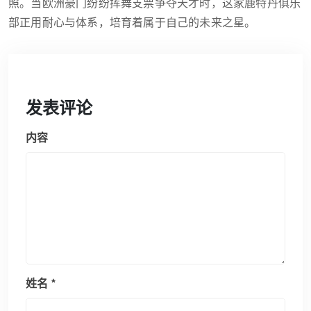
照。当欧洲豪门纷纷挥舞支票争夺天才时，这家鹿特丹俱乐
部正用耐心与体系，培育着属于自己的未来之星。
发表评论
内容
姓名
*