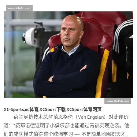
XC-Sports,xc体育,XCSport下载,XCSport体育网页
荷兰足协技术总监范恩格伦（Van Engelen）对此评价
道：“费耶诺德证明了小俱乐部也能通过青训实现逆袭。他
们的成功模式值得整个欧洲学习 —— 不是简单地囤积天才，