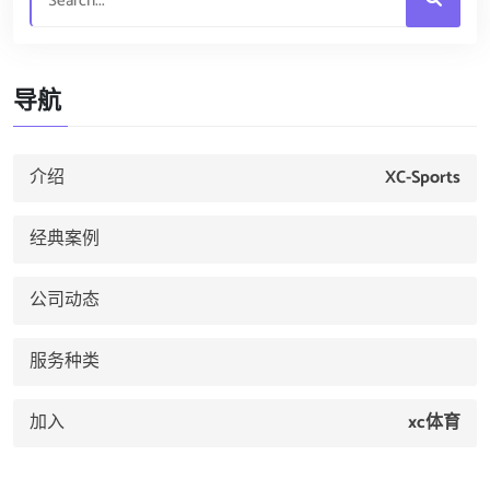
导航
介绍
XC-Sports
经典案例
公司动态
服务种类
加入
xc体育