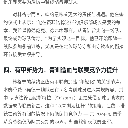
俱乐部需要为后防中轴线储备接班人。
对林格宁而言，续约意味着更大的责任与机遇。他在签
约仪式上表示：“能在费耶诺德这样的俱乐部成长是我的荣
幸，我希望像范戴克、德弗赖那样，从青训营走向一线队，
最终成为球队传奇。” 为了实现这一目标，他已开始跟随一
线队参加季前训练，尤其是在定位球防守和由守转攻的衔接
环节接受专项指导。
四、荷甲新势力：青训造血与联赛竞争力提升
林格宁的续约正值荷甲联赛加速 “年轻化” 的关键节点。
本赛季费耶诺德一线队已有 7 名青训球员进入常规阵容，其
中 19 岁边锋西尼斯特拉（Sinisterra）更是凭借 5 球 3 助攻的
数据成为联赛新星。这种 “以青训为杠杆” 的策略，让费耶诺
德在预算有限的情况下仍能保持竞争力 —— 其 2024-25 赛季
薪资总额仅为阿贾克斯的 60%，却最终斩获联赛亚军。