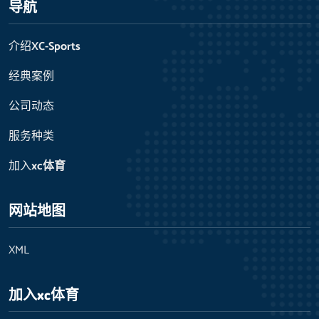
导航
介绍
XC-Sports
经典案例
公司动态
服务种类
加入
xc体育
网站地图
XML
加入
xc体育