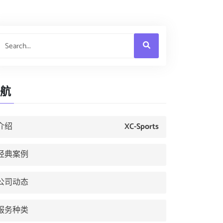
航
介绍
XC-Sports
经典案例
公司动态
服务种类