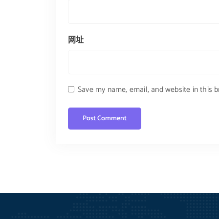
网址
Save my name, email, and website in this 