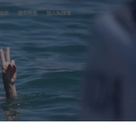
动态
服务种类
加入
Xc体育