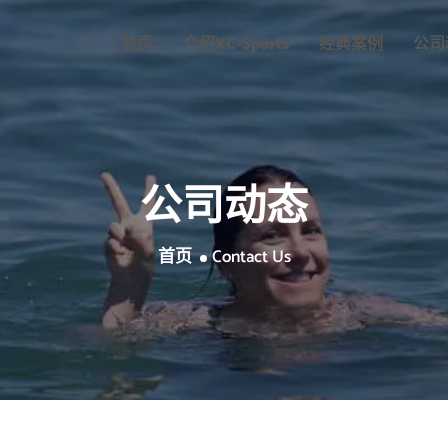
首页
介绍
XC-Sports
经典案例
公司
公司动态
首页
Contact Us