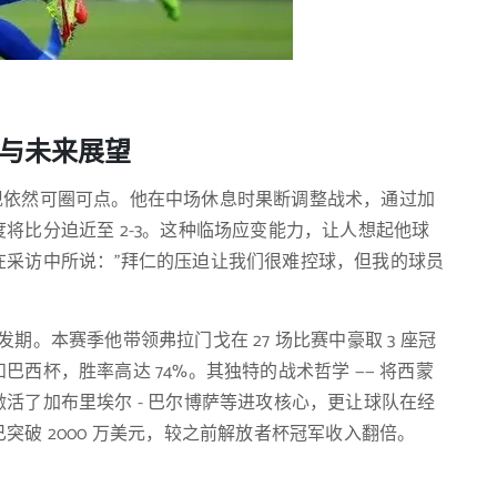
示与未来展望
表现依然可圈可点。他在中场休息时果断调整战术，通过加
将比分迫近至 2-3。这种临场应变能力，让人想起他球
在采访中所说："拜仁的压迫让我们很难控球，但我的球员
发期。本赛季他带领弗拉门戈在 27 场比赛中豪取 3 座冠
西杯，胜率高达 74%。其独特的战术哲学 —— 将西蒙
活了加布里埃尔 - 巴尔博萨等进攻核心，更让球队在经
破 2000 万美元，较之前解放者杯冠军收入翻倍。