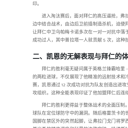
印。
进入淘汰赛后，面对拜仁的高压逼抢，弗拉
边中结合战术，由边后卫前插制造杀机，迫使
让拜仁中卫乌帕梅卡诺多次在一对一对抗中落于
成功过人，其中普拉塔一人就贡献 5 次，这
二、凯恩的无解表现与拜仁的
拜仁的胜利毫无疑问属于英格兰锋霸哈里 - 凯
的两粒进球，不仅展现了他精准的远射技术和冷
赛，凯恩通过 12 次成功对抗为队友创造出进攻
攻组织。这种全能表现印证了他加盟拜仁后连续两
拜仁的胜利更得益于整体战术的全面压制。
球队在定位球防守中的漏洞。随后格雷茨卡的世
国脚在禁区外的突然起脚，让弗拉门戈门将罗西