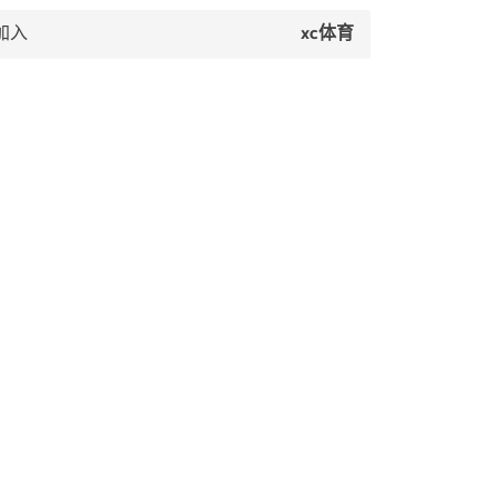
加入
xc体育