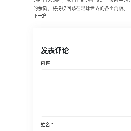
的射门入网时，我们看到的不仅是一位射手的
的余韵，将持续回荡在足球世界的各个角落。
下一篇
发表评论
内容
姓名
*