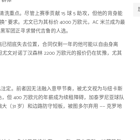
 群体
清洗重点。尽管上赛季贡献 15 球 5 助攻，但他的背身能
 要求。尤文已为其标价 4000 万欧元，AC 米兰成为最
红黑军团正寻求替代吉鲁的人选。
病已彻底失去位置，合同仅剩一年的他可能以自由身离
，但尤文对诺丁汉森林 2200 万欧元的报价仍在犹豫，尤其
。
早已注定。前者因无法融入意甲节奏，被尤文视为与纽卡斯
，但 400 万欧元的年薪成为续租障碍，加泰罗尼亚球队
（31 岁）和边路防守短板，被图多尔弃用 —— 克罗地