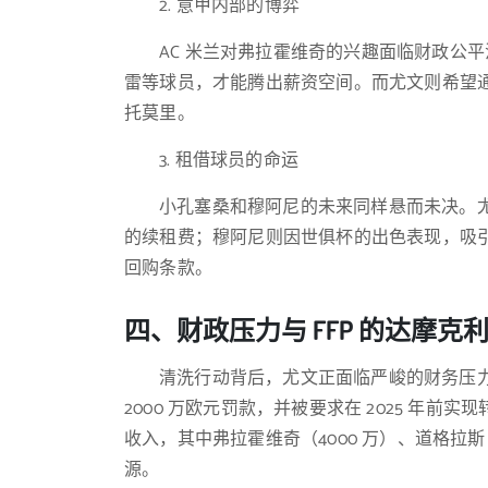
2. 意甲内部的博弈
AC 米兰对弗拉霍维奇的兴趣面临财政公
雷等球员，才能腾出薪资空间。而尤文则希望通
托莫里。
3. 租借球员的命运
小孔塞桑和穆阿尼的未来同样悬而未决。尤文
的续租费；穆阿尼则因世俱杯的出色表现，吸
回购条款。
四、财政压力与 FFP 的达摩克
清洗行动背后，尤文正面临严峻的财务压力。
2000 万欧元罚款，并被要求在 2025 年前
收入，其中弗拉霍维奇（4000 万）、道格拉斯 -
源。