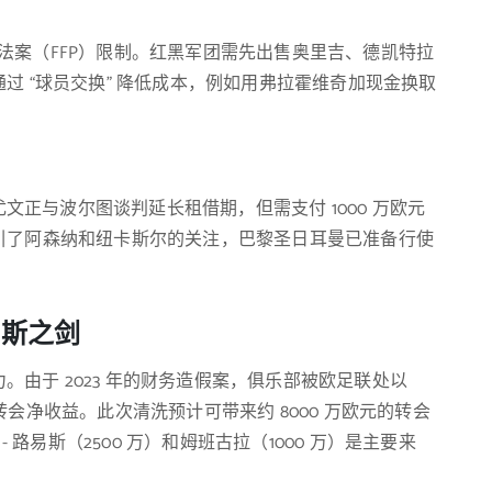
平法案（FFP）限制。红黑军团需先出售奥里吉、德凯特拉
过 “球员交换” 降低成本，例如用弗拉霍维奇加现金换取
正与波尔图谈判延长租借期，但需支付 1000 万欧元
引了阿森纳和纽卡斯尔的关注，巴黎圣日耳曼已准备行使
利斯之剑
由于 2023 年的财务造假案，俱乐部被欧足联处以
实现转会净收益。此次清洗预计可带来约 8000 万欧元的转会
 路易斯（2500 万）和姆班古拉（1000 万）是主要来