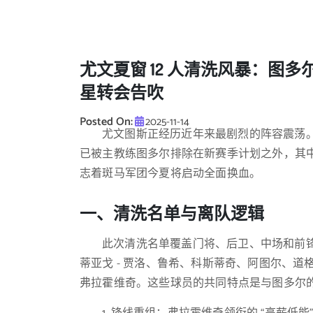
尤文夏窗 12 人清洗风暴：图
星转会告吹
Posted On:
2025-11-14
尤文图斯正经历近年来最剧烈的阵容震荡。
已被主教练图多尔排除在新赛季计划之外，其
志着斑马军团今夏将启动全面换血。
一、清洗名单与离队逻辑
此次清洗名单覆盖门将、后卫、中场和前锋
蒂亚戈 - 贾洛、鲁希、科斯蒂奇、阿图尔、道格
弗拉霍维奇。这些球员的共同特点是与图多尔