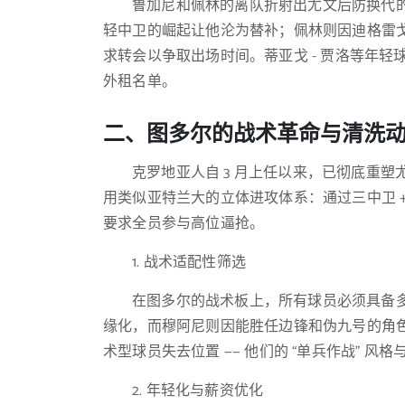
鲁加尼和佩林的离队折射出尤文后防换代的决
轻中卫的崛起让他沦为替补；佩林则因迪格雷戈
求转会以争取出场时间。蒂亚戈 - 贾洛等年轻
外租名单。
二、图多尔的战术革命与清洗
克罗地亚人自 3 月上任以来，已彻底重塑
用类似亚特兰大的立体进攻体系：通过三中卫 
要求全员参与高位逼抢。
1. 战术适配性筛选
在图多尔的战术板上，所有球员必须具备
缘化，而穆阿尼则因能胜任边锋和伪九号的角
术型球员失去位置 —— 他们的 “单兵作战” 风
2. 年轻化与薪资优化