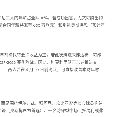
尼三人的年薪占全队 18%。若成功出售，尤文可腾出约
新合同年薪将涨至 600 万欧元）和引进奥斯梅恩（预计年
5 年前确保转会净收益为正。若此次清洗未能达标，可能
025-2026 赛季欧战。因此，科莫利团队正加速推进交
—— 两人若在 6 月 30 日前离队，可直接改善本财年财
”，而是围绕伊尔迪兹、穆阿尼、坎比亚索等核心球员构建
中锋（奥斯梅恩为首选）、一名防守型中场（托纳利或弗