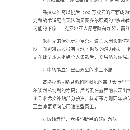
1. 锋线重组：弗拉霍维奇领衔的 “高薪低能”
弗拉霍维奇以税后 1200 万欧元的年薪成为
力和战术适配性无法满足图多尔强调的 “快速转换”
可能的下家 —— 克罗地亚人愿意降薪加盟，而
米利克的情况更为复杂。波兰人因长期伤
队。而姆班古拉虽有 4 球 4 助攻的潜力数据
是在球员本人拒绝个人条款后，交易陷入僵局
2. 中场换血：巴西双星的水土不服
道格拉斯 - 路易斯和阿图尔的离队命运
尔谈判托纳利的筹码；后者虽在赫罗纳表现出色
正寻求尤文补贴部分薪资。科斯蒂奇则因年龄偏大
亚主帅更倾向使用速度型翼卫。
3. 防线清理：老将与新星的双向淘汰