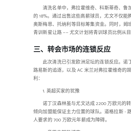
清洗名单中，弗拉霍维奇、科斯蒂奇、鲁加尼
的 18%。通过出售这些高薪球员，尤文不仅能腾
奥斯梅恩、托纳利等目标筹集资金。同时，姆
青训新星让路 —— 尤文计划将青训球员比例从目前的
三、转会市场的连锁反应
此次清洗已引发欧洲足坛的连锁反应。诺丁
路易斯的追逐，以及 AC 米兰对弗拉霍维奇
利：
1. 英超买家的犹豫
诺丁汉森林虽与尤文达成 2200 万欧元的
倾向加盟能保证主力位置的球队。道格拉斯 - 路
人要求的 700 万欧元年薪成为障碍。