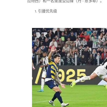
拉特西）和一名速度型边锋（丹 - 恩多耶）。
1. 引援优先级