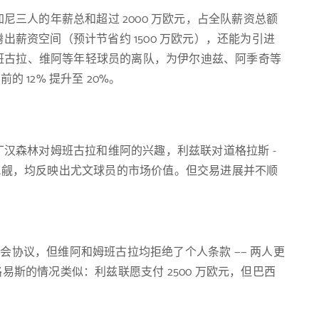
三人的年薪总和超过 2000 万欧元，占全队薪资总额
出薪资空间（预计节省约 1500 万欧元），还能为引进
班古拉、维阿等年轻球员的离队，为伊尔迪兹、阿季奇等
 12% 提升至 20%。
汉森林对姆班古拉和维阿的兴趣，利兹联对道格拉斯 -
的觊觎，均反映出尤文球员的市场价值。但交易进展并不顺
转会协议，但维阿和姆班古拉均拒绝了个人条款 —— 两人更
易斯的情况类似：利兹联愿支付 2500 万欧元，但巴西