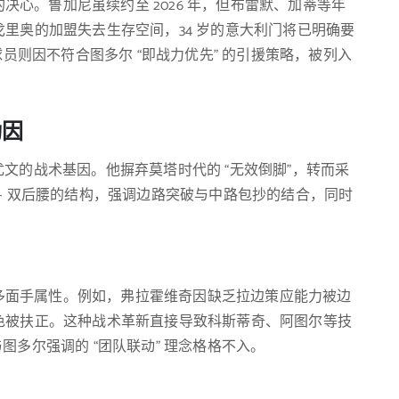
心。鲁加尼虽续约至 2026 年，但布雷默、加蒂等年
里奥的加盟失去生存空间，34 岁的意大利门将已明确要
球员则因不符合图多尔 “即战力优先” 的引援策略，被列入
动因
尤文的战术基因。他摒弃莫塔时代的 “无效倒脚”，转而采
+ 双后腰的结构，强调边路突破与中路包抄的结合，同时
多面手属性。例如，弗拉霍维奇因缺乏拉边策应能力被边
色被扶正。这种战术革新直接导致科斯蒂奇、阿图尔等技
格与图多尔强调的 “团队联动” 理念格格不入。